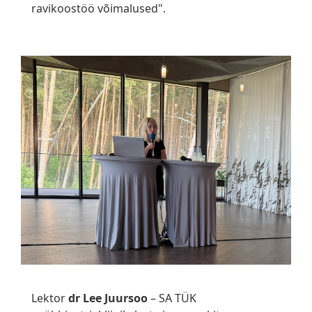
ravikoostöö võimalused".
Lektor
dr Lee Juursoo
– SA TÜK