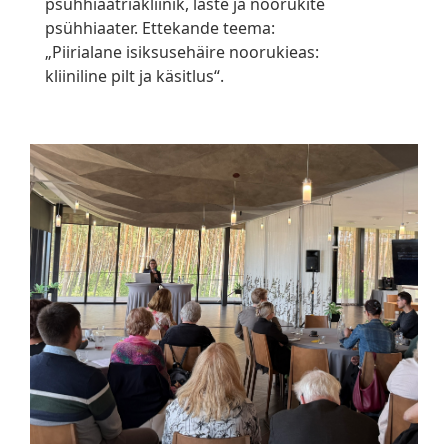
psühhiaatriakliinik, laste ja noorukite
psühhiaater. Ettekande teema:
„Piirialane isiksusehäire noorukieas:
kliiniline pilt ja käsitlus“.