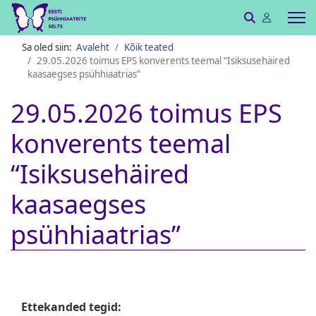
Sa oled siin:
Avaleht
Kõik teated
29.05.2026 toimus EPS konverents teemal “Isiksusehäired
kaasaegses psühhiaatrias”
29.05.2026 toimus EPS
konverents teemal
“Isiksusehäired
kaasaegses
psühhiaatrias”
Ettekanded tegid: